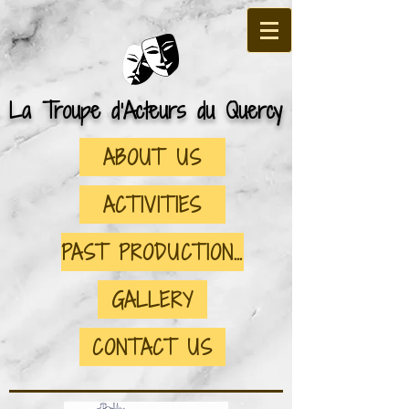
La Troupe d'Acteurs du Quercy
ABOUT US
ACTIVITIES
PAST PRODUCTIONS
GALLERY
CONTACT US